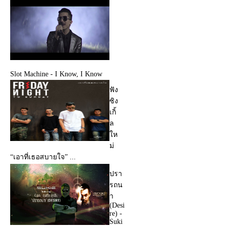
Slot Machine - I Know, I Know
ฟัง
ซิง
เกิ้
ล
ให
ม่
“เอาที่เธอสบายใจ” ...
ปรา
รถน
า
(Desi
re) -
Suki