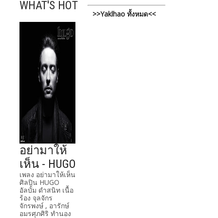
WHAT'S HOT
>>Yaklhao ทั้งหมด<<
อย่ามาให้
เห็น - HUGO
เพลง อย่ามาให้เห็น
ศิลปิน HUGO
อัลบั้ม ดำสนิท เนื้อ
ร้อง จุลจักร
จักรพงษ์ , อารักษ์
อมรศุภศิริ ทำนอง