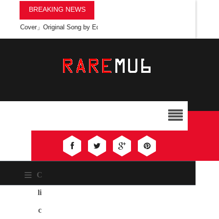
BREAKING NEWS
「Cover」Original Song by Ed Sheeran
»
อย่าถาม - Aoy Amornphat「Live Se
≡
C
li
c