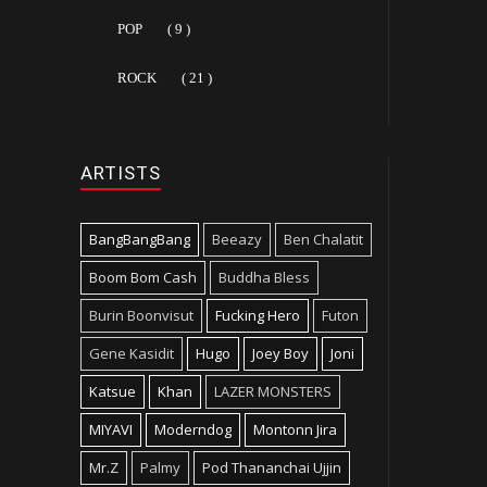
POP
( 9 )
ROCK
( 21 )
ARTISTS
BangBangBang
Beeazy
Ben Chalatit
Boom Bom Cash
Buddha Bless
Burin Boonvisut
Fucking Hero
Futon
Gene Kasidit
Hugo
Joey Boy
Joni
Katsue
Khan
LAZER MONSTERS
MIYAVI
Moderndog
Montonn Jira
Mr.Z
Palmy
Pod Thananchai Ujjin