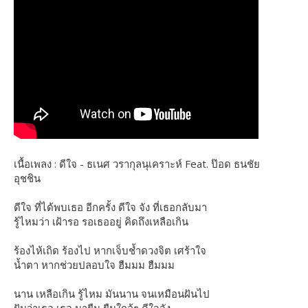
เนื้อเพลง : ดีใจ - ธเนศ วรากุลนุเคราะห์ Feat. ป๊อด ธนชัย
อุชชิน
ดีใจ ที่ได้พบเธอ อีกครั้ง ดีใจ จัง ที่เธอกลับมา
รู้ไหมว่า เฝ้ารอ รอเธออยู่ คิดถึงเหลือเกิน
ร้องไห้เถิด ร้องไป หากเจ็บช้ำดวงจิต เศร้าใจ
น้ำตา หากช่วยปลอบใจ ฮืมมม ฮืมมม
นาน เหลือเกิน รู้ไหม มันนาน จนเหมือนฝันไป
ฝันว่าเธอ เธอ มายืน ยืนใกล้ๆ ดีใจจัง