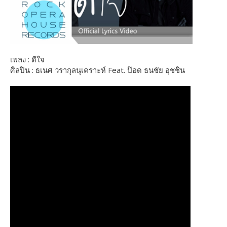
เพลง : ดีใจ
ศิลปิน : ธเนศ วรากุลนุเคราะห์ Feat. ป๊อด ธนชัย อุชชิน